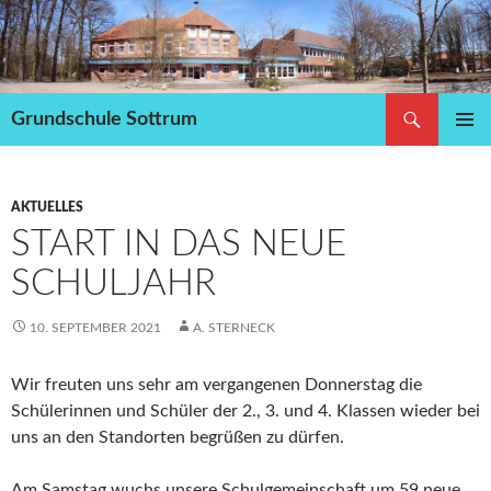
Zum
Inhalt
springen
Suchen
Grundschule Sottrum
PRIMÄR
MENÜ
AKTUELLES
START IN DAS NEUE
SCHULJAHR
10. SEPTEMBER 2021
A. STERNECK
Wir freuten uns sehr am vergangenen Donnerstag die
Schülerinnen und Schüler der 2., 3. und 4. Klassen wieder bei
uns an den Standorten begrüßen zu dürfen.
Am Samstag wuchs unsere Schulgemeinschaft um 59 neue