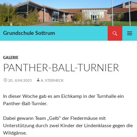
Zum
Inhalt
springen
Suchen
Grundschule Sottrum
PRIMÄR
MENÜ
GALERIE
PANTHER-BALL-TURNIER
20. JUNI 2025
A. STERNECK
In dieser Woche gab es am Eichkamp in der Turnhalle ein
Panther-Ball-Turnier.
Dabei gewann Team „Gelb“ der Fledermäuse mit
Unterstützung durch zwei Kinder der Lindenklasse gegen die
Wildgänse.