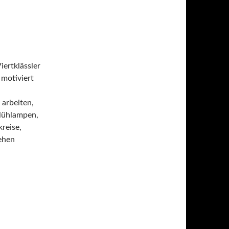
iertklässler
motiviert
arbeiten,
Glühlampen,
reise,
tehen