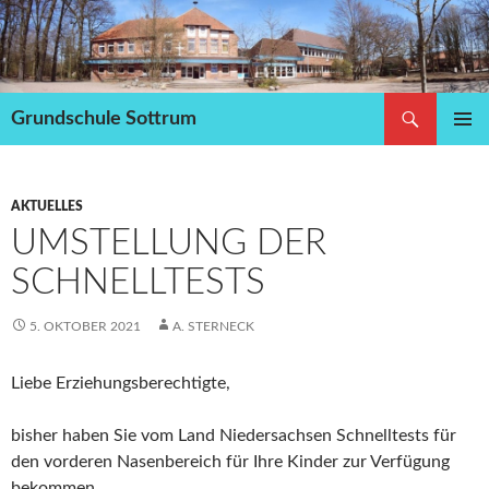
Zum
Inhalt
springen
Suchen
Grundschule Sottrum
PRIMÄR
MENÜ
AKTUELLES
UMSTELLUNG DER
SCHNELLTESTS
5. OKTOBER 2021
A. STERNECK
Liebe Erziehungsberechtigte,
bisher haben Sie vom Land Niedersachsen Schnelltests für
den vorderen Nasenbereich für Ihre Kinder zur Verfügung
bekommen.